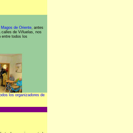
 Magos de Oriente
, antes
la calles de Viñuelas, nos
ón entre todos los
odos los organizadores de