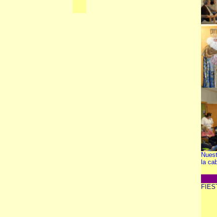
Nuest
la ca
FIES