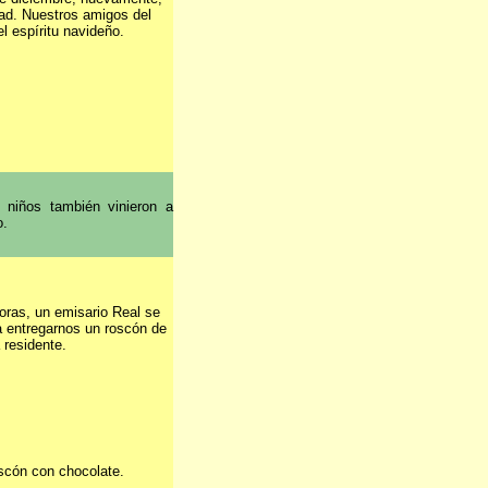
idad. Nuestros amigos del
l espíritu navideño.
s niños también vinieron a
o.
horas, un emisario Real se
a entregarnos un roscón de
 residente.
scón con chocolate.