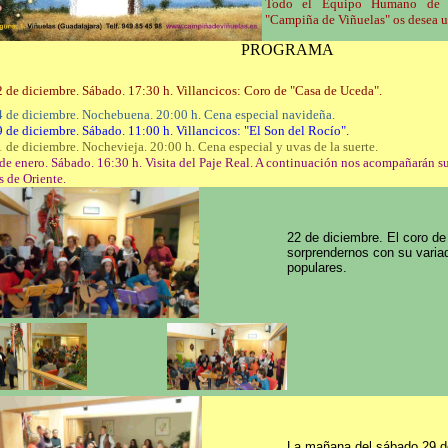
T
odo el Equipo Humano de l
"Campiña de Viñuelas" os desea u
PROGRAMA
2 de diciembre. Sábado. 1
7:30 h. Villancicos: Coro de "Casa de Uceda".
4 de diciembre. Nochebuena. 20:00 h. Cena especial navideña.
 de diciembre. Sábado. 11:00 h. Villancicos: "El Son del Rocío".
 de diciembre. Nochevieja. 20:00 h. Cena especial y uvas de la suerte.
 de enero. Sábado. 16:30 h. Visita del Paje Real. A continuación nos acompañarán s
 de Oriente.
22 de diciembre. El coro d
sorprendernos con su varia
populares.
La mañana del sábado 29 d