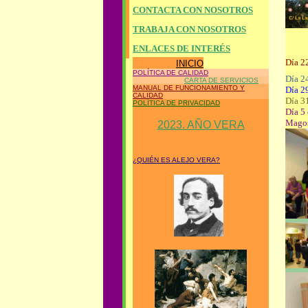
CONTACTA CON NOSOTROS
TRABAJA CON NOSOTROS
ENLACES DE INTERÉS
Día 2
INICIO
POLÍTICA DE CALIDAD
Día 2
CARTA DE SERVICIOS
MANUAL DE FUNCIONAMIENTO Y
Día 29
CALIDAD
Día 31
POLÍTICA DE PRIVACIDAD
Día 5
Magos
2023. AÑO VERA
¿QUIÉN ES ALEJO VERA?