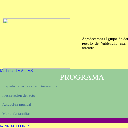
Agradecemos al grupo de dan
pueblo de Valdenuño esta 
folclore.
TA de las FAMILIAS.
PROGRAMA
 Llegada de las familias. Bienvenida
 Presentación del acto
 Actuación musical
 Merienda familiar
TA de las FLORES.