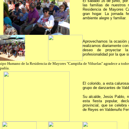
El sábado 16 de junio, por
las familias de nuestros 
Residencia de Mayores C
gran hogar. La jornada fe
ambiente alegre y familiar.
Aprovechamos la ocasión p
realizamos diariamente con 
deseo de proyectar la
profesionalidad por la que
uipo Humano de la Residencia de Mayores "Campiña de Viñuelas"
agradece a todos
pañía.
El colorido, a esta calurosa
grupo de danzantes de Val
Su alcalde, Jesús Pablo, n
esta fiesta popular, decl
provincial, que se celebra
de Reyes en Valdenuño Fer