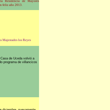
a Residencia de Mayores
n feliz año 2013
.
us Majestades los Reyes
e Casa de Uceda volvió a
do programa de villancicos
e diciembre, nuevamente,