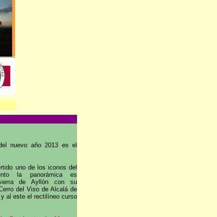
 del nuevo año 2013 es el
rtido uno de los iconos del
unto la panorámica es
 sierra de Ayllón con su
Cerro del Viso de Alcalá de
 al este el rectilíneo curso