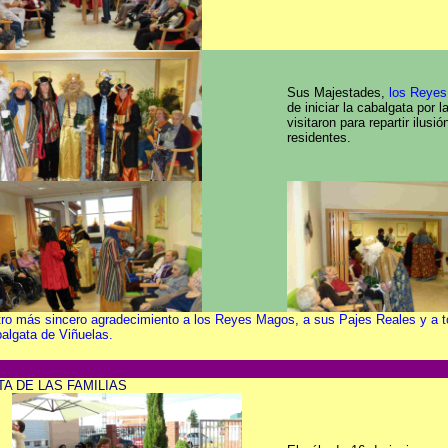
Sus Majestades,
los Reyes
de iniciar la cabalgata por 
visitaron para repartir ilusi
residentes.
ro más sincero agradecimiento a los Reyes Magos, a sus Pajes Reales y a t
balgata de Viñuelas.
TA DE LAS FAMILIAS