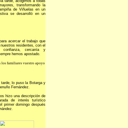
 la tarde, acogimos a todas
mayores, transformando la
ampiña de Viñuelas en un
stiva se desarrolló en un
ara acercar el trabajo que
nuestros residentes, con el
 confianza, cercanía y
 siempre hemos apostado.
 los familiares vuestro apoyo
 tarde, lo puso la Botarga y
denuño Fernández.
os hizo una descripción de
arada de interés turístico
 el primer domingo después
nández.