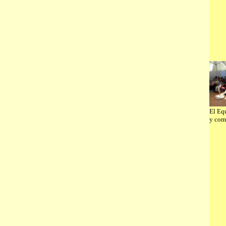
El Eq
y com